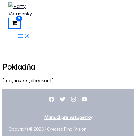
Preskočiť
na
obsah
Pokladňa
[tec_tickets_checkout]
Manuál pre vstupenky
Copyright © 2026 | Created
Final Vision